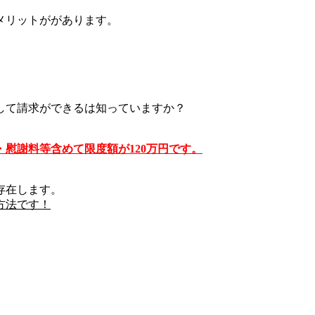
メリットががあります。
して請求ができるは知っていますか？
慰謝料等含めて限度額が120万円です
。
存在します。
方法です！