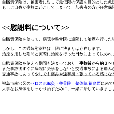
自賠責保険は、被害者に対して最低限の保護を目的とした救
もしご自身が事故に起こしてしまって、加害者の方が任意保
<<慰謝料について>>
自賠責保険を使って、病院や整骨院に通院して治療を行った
しかし、この通院慰謝料は上限に決まりは存在します。
治療を用した期間と実際に治療を行った日数によって決めれ
自賠責保険を使える期間も決まっており、
事故後から約３〜
また事故後すぐに病院に受診をしないと交通事故による痛み
交通事故にあって
少しでも痛みや違和感・張っている感じな
福島市南沢又の
ゼロスポ鍼灸・整骨院 整体院 福島西
に来て
大事なお身体をしっかり治すために、一緒に治していきまし