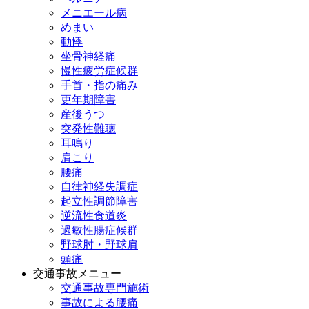
メニエール病
めまい
動悸
坐骨神経痛
慢性疲労症候群
手首・指の痛み
更年期障害
産後うつ
突発性難聴
耳鳴り
肩こり
腰痛
自律神経失調症
起立性調節障害
逆流性食道炎
過敏性腸症候群
野球肘・野球肩
頭痛
交通事故メニュー
交通事故専門施術
事故による腰痛