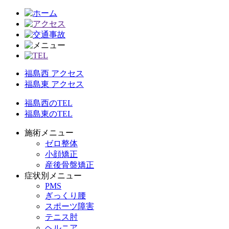
福島西 アクセス
福島東 アクセス
福島西のTEL
福島東のTEL
施術メニュー
ゼロ整体
小顔矯正
産後骨盤矯正
症状別メニュー
PMS
ぎっくり腰
スポーツ障害
テニス肘
ヘルニア