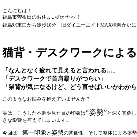
こんにちは！
福島市曽根田のお住まいのかたへ！
福島駅東口から徒歩10分 旧ダイユーエイトMAX様向かいに
猫背・
デスクワークによる
「なんとなく疲れて見えると言われる…」
「デスクワークで首肩凝りがつらい」
「猫背が気になるけど、どう直せばいいかわから
このようなお悩みを抱えていませんか？
“姿勢”
実は、こうした不調や見た目の印象は
と深く関係し
きな影響を与えてしまいます。
第一印象
姿勢
今回は、
と
の関係性、
そして整体による姿勢