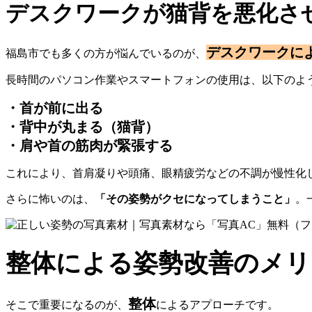
デスクワークが猫背を悪化さ
デスクワークに
福島市でも多くの方が悩んでいるのが、
長時間のパソコン作業やスマートフォンの使用は、
以下のよ
・首が前に出る
・背中が丸まる（猫背）
・肩や首の筋肉が緊張する
これにより、首肩凝りや頭痛、
眼精疲労などの不調が慢性化
さらに怖いのは、
「その姿勢がクセになってしまうこと」
。
整体による姿勢改善のメリ
整体
そこで重要になるのが、
によるアプローチです。