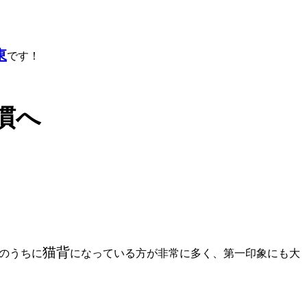
東
です！
慣へ
猫背
のうちに
になっている方が非常に多く、
第一印象にも大