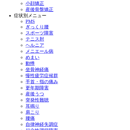
小顔矯正
産後骨盤矯正
症状別メニュー
PMS
ぎっくり腰
スポーツ障害
テニス肘
ヘルニア
メニエール病
めまい
動悸
坐骨神経痛
慢性疲労症候群
手首・指の痛み
更年期障害
産後うつ
突発性難聴
耳鳴り
肩こり
腰痛
自律神経失調症