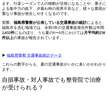
ます。行楽シーズンで人の移動が活発になることや、暑さに
よる集中力の低下、夕暮れ時の視界不良など、様々な要因が
重なり事故が発生しやすくなるのです。
実際、
福島県警察が公表している交通事故の統計
によると、
福島市を含む地域では、令和5年の交通事故発生件数は年間
2,632件
にものぼり、うち夏の6〜8月にかけては
月平均約250
件以上
の事故が報告されています。
▶︎
福島県警察 交通事故統計データ
これらの数字からも、夏の交通事故がいかに多いかがわかり
ます。
自損事故・対人事故でも整骨院で治療
が受けられる？