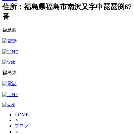
住所：福島県福島市南沢又字中琵琶渕67
番
福島西
福島東
HOME
>
ブログ
>