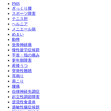
PMS
ぎっくり腰
スポーツ障害
テニス肘
ヘルニア
メニエール病
めまい
動悸
坐骨神経痛
慢性疲労症候群
手首・指の痛み
更年期障害
産後うつ
突発性難聴
耳鳴り
肩こり
腰痛
自律神経失調症
起立性調節障害
逆流性食道炎
過敏性腸症候群