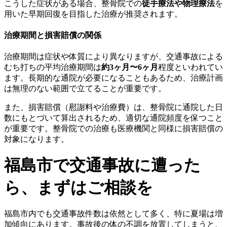
こうした症状がある場合、整骨院での
徒手療法や物理療法
を
用いた早期回復を目指した治療が推奨されます。
治療期間と損害賠償の関係
治療期間は症状や体質により異なりますが、交通事故による
むち打ちの平均治療期間は
約3ヶ月〜6ヶ月
程度といわれてい
ます。長期的な通院が必要になることもあるため、治療計画
は無理のない範囲で立てることが重要です。
また、損害賠償（慰謝料や治療費）は、整骨院に通院した日
数にもとづいて算出されるため、適切な通院頻度を保つこと
が重要です。整骨院での治療も医療機関と同様に損害賠償の
対象になります。
福島市で交通事故に遭った
ら、まずはご相談を
福島市内でも交通事故件数は依然として多く、特に夏場は増
加傾向にあります。事故後の体の不調を放置してしまうと、