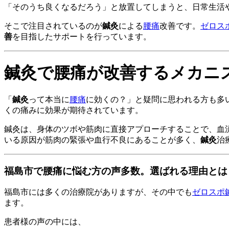
「そのうち良くなるだろう」と放置してしまうと、日常生活
そこで注目されているのが
鍼灸
による
腰痛
改善です。
ゼロス
善
を目指したサポートを行っています。
鍼灸で腰痛が改善するメカニ
「
鍼灸
って本当に
腰痛
に効くの？」と疑問に思われる方も多
くの痛みに効果が期待されています。
鍼灸は、身体のツボや筋肉に直接アプローチすることで、血
いる原因が筋肉の緊張や血行不良にあることが多く、
鍼灸
治
福島市で腰痛に悩む方の声多数。選ばれる理由とは
福島市には多くの治療院がありますが、その中でも
ゼロスポ
ます。
患者様の声の中には、