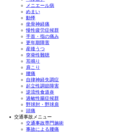
メニエール病
めまい
動悸
坐骨神経痛
慢性疲労症候群
手首・指の痛み
更年期障害
産後うつ
突発性難聴
耳鳴り
肩こり
腰痛
自律神経失調症
起立性調節障害
逆流性食道炎
過敏性腸症候群
野球肘・野球肩
頭痛
交通事故メニュー
交通事故専門施術
事故による腰痛