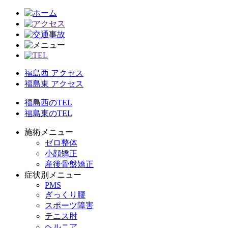
福島西 アクセス
福島東 アクセス
福島西のTEL
福島東のTEL
施術メニュー
ゼロ整体
小顔矯正
産後骨盤矯正
症状別メニュー
PMS
ぎっくり腰
スポーツ障害
テニス肘
ヘルニア