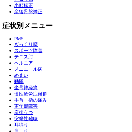
小顔矯正
産後骨盤矯正
症状別メニュー
PMS
ぎっくり腰
スポーツ障害
テニス肘
ヘルニア
メニエール病
めまい
動悸
坐骨神経痛
慢性疲労症候群
手首・指の痛み
更年期障害
産後うつ
突発性難聴
耳鳴り
肩こり