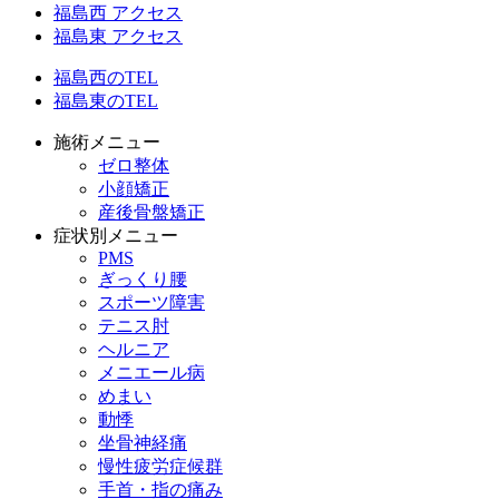
福島西 アクセス
福島東 アクセス
福島西のTEL
福島東のTEL
施術メニュー
ゼロ整体
小顔矯正
産後骨盤矯正
症状別メニュー
PMS
ぎっくり腰
スポーツ障害
テニス肘
ヘルニア
メニエール病
めまい
動悸
坐骨神経痛
慢性疲労症候群
手首・指の痛み