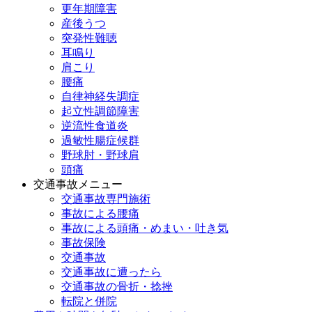
更年期障害
産後うつ
突発性難聴
耳鳴り
肩こり
腰痛
自律神経失調症
起立性調節障害
逆流性食道炎
過敏性腸症候群
野球肘・野球肩
頭痛
交通事故メニュー
交通事故専門施術
事故による腰痛
事故による頭痛・めまい・吐き気
事故保険
交通事故
交通事故に遭ったら
交通事故の骨折・捻挫
転院と併院