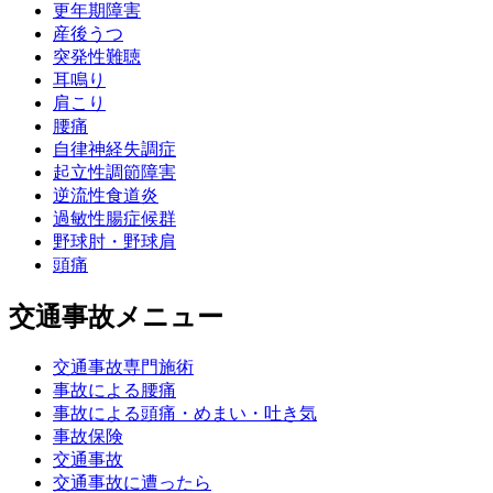
更年期障害
産後うつ
突発性難聴
耳鳴り
肩こり
腰痛
自律神経失調症
起立性調節障害
逆流性食道炎
過敏性腸症候群
野球肘・野球肩
頭痛
交通事故メニュー
交通事故専門施術
事故による腰痛
事故による頭痛・めまい・吐き気
事故保険
交通事故
交通事故に遭ったら