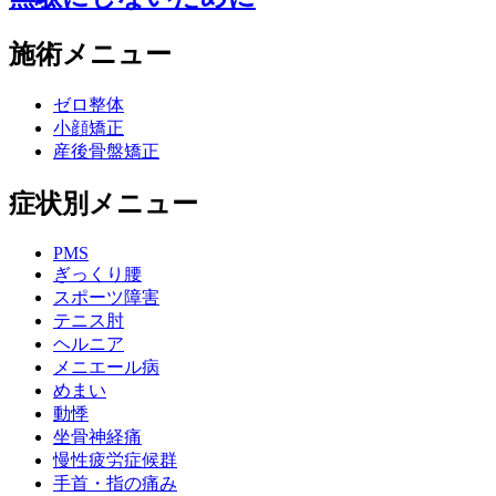
施術メニュー
ゼロ整体
小顔矯正
産後骨盤矯正
症状別メニュー
PMS
ぎっくり腰
スポーツ障害
テニス肘
ヘルニア
メニエール病
めまい
動悸
坐骨神経痛
慢性疲労症候群
手首・指の痛み