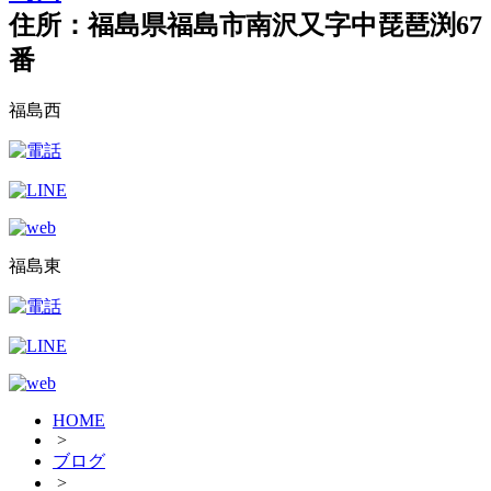
住所：福島県福島市南沢又字中琵琶渕67
番
福島西
福島東
HOME
>
ブログ
>