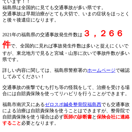
ています！！
福島県は全国的に見ても交通事故が多い県です。
交通事故は早期治療がとても大切で、いまの症状をほっとく
と後々後遺症になります。
３，２６６
2021年の福島県の交通事故発生件数は
件
で、全国的に見れば事故発生件数は多いと捉えにくいで
すが、東北地方で見ると宮城・山形に次いで事故件数が多い
県です。
詳しい内容に関しては、福島県警察署の
ホームページ
で確認
してみてください！
交通事故の衝撃でむち打ち等の怪我をして、治療を受ける場
合には自賠責保険を使ってリハビリを行うことができます。
福島市南沢又にある
ゼロスポ鍼灸整骨院福島西
でも交通事故
による治療は自賠責保険を使うことはできますが、整骨院で
自賠責保険を使う場合は必ず
医師の診断書
と
保険会社に連絡
すること
必要となります。