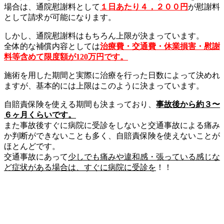
場合は、通院慰謝料として
１日あたり４，２００円
が慰謝料
として請求が可能になります。
しかし、通院慰謝料はもちろん上限が決まっています。
全体的な補償内容としては
治療費・交通費・休業損害・慰謝
料等含めて限度額が120万円です
。
施術を用した期間と実際に治療を行った日数によって決めれ
ますが、基本的には上限はこのように決まっています。
自賠責保険を使える期間も決まっており、
事故後から約３〜
６ヶ月くらいです。
また事故後すぐに病院に受診をしないと交通事故による痛み
か判断ができないことも多く、自賠責保険を使えないことが
ほとんどです。
交通事故にあって
少しでも痛みや違和感・張っている感じな
ど症状がある場合は、すぐに病院に受診を
！！