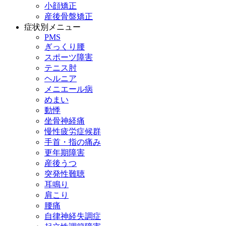
小顔矯正
産後骨盤矯正
症状別メニュー
PMS
ぎっくり腰
スポーツ障害
テニス肘
ヘルニア
メニエール病
めまい
動悸
坐骨神経痛
慢性疲労症候群
手首・指の痛み
更年期障害
産後うつ
突発性難聴
耳鳴り
肩こり
腰痛
自律神経失調症