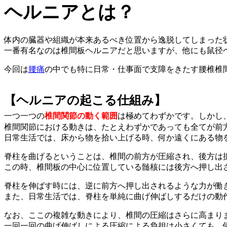
ヘルニアとは？
体内の臓器や組織が本来あるべき位置から逸脱してしまった
一番有名なのは椎間板ヘルニアだと思いますが、他にも鼠径
今回は
腰痛
の中でも特に日常・仕事面で支障をきたす腰椎椎
【ヘルニアの起こる仕組み】
一つ一つの
椎間関節の動く範囲
は極めてわずかです。しかし
椎間関節における動きは、たとえわずかであっても全てが前
日常生活では、床から物を拾い上げる時、何か遠くにある物
脊柱を曲げるということは、椎間の前方が圧縮され、後方は
この時、椎間板の中心に位置している髄核には後方へ押し出
脊柱を伸ばす時には、逆に前方へ押し出されるような力が働
また、日常生活では、脊柱を単純に曲げ伸ばしするだけの動
なお、ここの複雑な動きにより、椎間の圧縮はさらに高まり
一回一回の曲げ伸ばしによる圧縮による負担は小さくても、