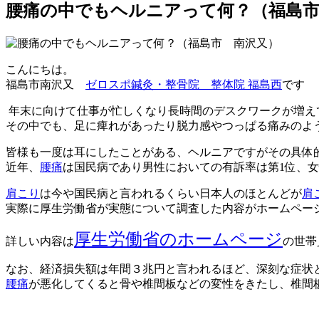
腰痛の中でもヘルニアって何？（福島市
こんにちは。
福島市南沢又
ゼロスポ鍼灸・整骨院 整体院 福島西
です
年末に向けて仕事が忙しくなり長時間のデスクワークが増え
その中でも、足に痺れがあったり脱力感やつっぱる痛みの
皆様も一度は耳にしたことがある、ヘルニアですがその具体
近年、
腰痛
は国民病であり男性においての有訴率は第1位、
肩こり
は今や国民病と言われるくらい日本人のほとんどが
肩
実際に厚生労働省が実態について調査した内容がホームペー
厚生労働省のホームページ
詳しい内容は
の世帯
なお、経済損失額は年間３兆円と言われるほど、深刻な症状
腰痛
が悪化してくると骨や椎間板などの変性をきたし、椎間