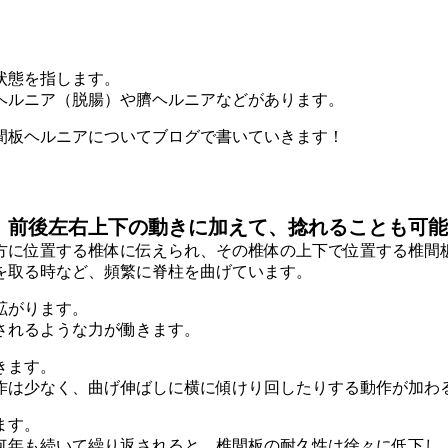
状態を指します。
ヘルニア（脱腸）や臍ヘルニアなどがあります。
間板ヘルニアについてブログで書いていきます！
前後左右上下の動きに加えて、捻れることも可能
、
方に位置する椎体に伝えられ、その椎体の上下で位置する椎間
を取る時など、頻繁に脊柱を曲げています。
拡がります。
されるような力が働きます。
きます。
作は少なく、曲げ伸ばしに横に傾けり回したりする動作が加わ
ます。
何年も続いて繰り返されると、椎間板の耐久性は徐々に低下し